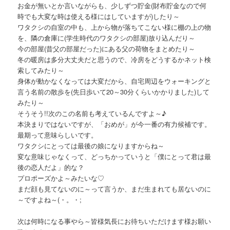
お金が無いとか言いながらも、少しずつ貯金(財布貯金なので何
時でも大変な時は使える様にはしていますが)したり～
ワタクシの自室の中も、上から物が落ちてこない様に棚の上の物
を、隣の倉庫に(学生時代のワタクシの部屋)放り込んだり～
今の部屋(昔父の部屋だった)にある父の荷物をまとめたり～
冬の暖房は多分大丈夫だと思うので、冷房をどうするかネット検
索してみたり～
身体が動かなくなっては大変だから、自宅周辺をウォーキングと
言う名前の散歩を(先日歩いて20～30分くらいかかりました)して
みたり～
そうそう!!次のこの名前も考えているんですよ～♪
本決まりではないですが、「おめが」が今一番の有力候補です。
最期って意味らしいです。
ワタクシにとっては最後の娘になりますからね～
変な意味じゃなくって、どっちかっていうと「僕にとって君は最
後の恋人だよ」的な？
プロポーズかよ～みたいな♡
まだ顔も見てないのに～って言うか、まだ生まれても居ないのに
～ですよね～(・。・;
次は何時になる事やら～皆様気長にお待ちいただけます様お願い