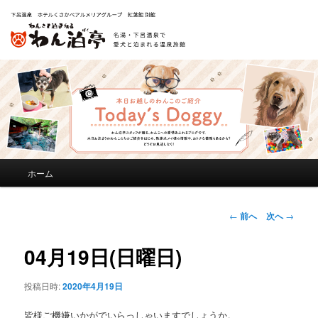
メ
ホーム
メ
イ
ン
イ
メ
投
←
前へ
次へ
→
ニ
稿
ン
ュ
ナ
04月19日(日曜日)
ー
ビ
コ
ゲ
投稿日時:
2020年4月19日
ー
ン
シ
皆様ご機嫌いかがでいらっしゃいますでしょうか。