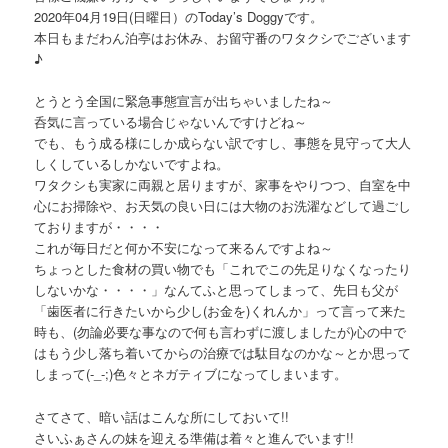
ョ
テ
2020年04月19日(日曜日）のToday’s Doggyです。
ン
本日もまだわん泊亭はお休み、お留守番のワタクシでございます
ン
♪
ツ
とうとう全国に緊急事態宣言が出ちゃいましたね～
呑気に言っている場合じゃないんですけどね～
へ
でも、もう成る様にしか成らない訳ですし、事態を見守って大人
しくしているしかないですよね。
ワタクシも実家に両親と居りますが、家事をやりつつ、自室を中
移
心にお掃除や、お天気の良い日には大物のお洗濯などして過ごし
ておりますが・・・・
動
これが毎日だと何か不安になって来るんですよね～
ちょっとした食材の買い物でも「これでこの先足りなくなったり
しないかな・・・・」なんてふと思ってしまって、先日も父が
「歯医者に行きたいから少し(お金を)くれんか」って言って来た
時も、(勿論必要な事なので何も言わずに渡しましたが)心の中で
はもう少し落ち着いてからの治療では駄目なのかな～とか思って
しまって(-_-;)色々とネガティブになってしまいます。
さてさて、暗い話はこんな所にしておいて!!
さいふぁさんの妹を迎える準備は着々と進んでいます!!