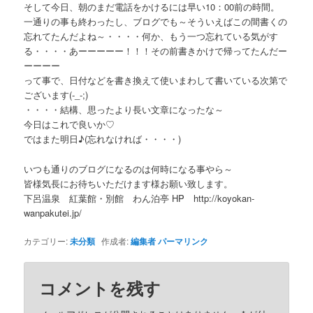
そして今日、朝のまだ電話をかけるには早い10：00前の時間。
一通りの事も終わったし、ブログでも～そういえばこの間書くの
忘れてたんだよね～・・・・何か、もう一つ忘れている気がす
る・・・・あーーーーー！！！その前書きかけで帰ってたんだー
ーーーー
って事で、日付などを書き換えて使いまわして書いている次第で
ございます(-_-;)
・・・・結構、思ったより長い文章になったな～
今日はこれで良いか♡
ではまた明日♪(忘れなければ・・・・)
いつも通りのブログになるのは何時になる事やら～
皆様気長にお待ちいただけます様お願い致します。
下呂温泉 紅葉館・別館 わん泊亭 HP http://koyokan-
wanpakutei.jp/
カテゴリー:
未分類
作成者:
編集者
パーマリンク
コメントを残す