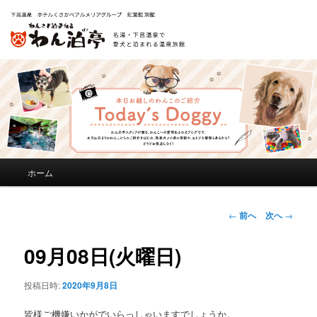
メ
ホーム
メ
イ
ン
イ
メ
投
←
前へ
次へ
→
ニ
稿
ン
ュ
ナ
09月08日(火曜日)
ー
ビ
コ
ゲ
投稿日時:
2020年9月8日
ー
ン
シ
皆様ご機嫌いかがでいらっしゃいますでしょうか。