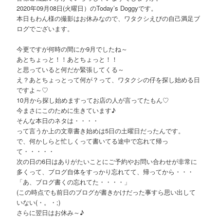
ョ
テ
2020年09月08日(火曜日）のToday’s Doggyです。
ン
本日もわん様の撮影はお休みなので、ワタクシえびの自己満足ブ
ン
ログでございます。
ツ
今更ですが何時の間にか9月でしたね～
あとちょっと！！あとちょっと！！
へ
と思っていると何だか緊張してくる～
え？あとちょっとって何が？って、ワタクシの仔を探し始める日
ですよ～♡
移
10月から探し始めますってお店の人が言ってたもん♡
今まさにこのために生きています♪
動
そんな本日のネタは・・・・
って言うか上の文章書き始めは5日の土曜日だったんです。
で、何かしらと忙しくって書いてる途中で忘れて帰っ
て・・・・・
次の日の6日はありがたいことにご予約やお問い合わせが非常に
多くって、ブログ自体をすっかり忘れてて、帰ってから・・・
「あ、ブログ書くの忘れてた・・・・」
(この時点でも前日のブログが書きかけだった事すら思い出して
いない(・。・;)
さらに翌日はお休み～♪