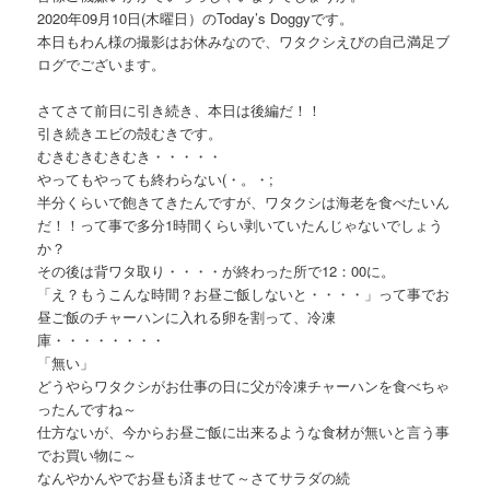
ョ
テ
2020年09月10日(木曜日）のToday’s Doggyです。
ン
本日もわん様の撮影はお休みなので、ワタクシえびの自己満足ブ
ン
ログでございます。
ツ
さてさて前日に引き続き、本日は後編だ！！
引き続きエビの殻むきです。
へ
むきむきむきむき・・・・・
やってもやっても終わらない(・。・;
半分くらいで飽きてきたんですが、ワタクシは海老を食べたいん
移
だ！！って事で多分1時間くらい剥いていたんじゃないでしょう
か？
動
その後は背ワタ取り・・・・が終わった所で12：00に。
「え？もうこんな時間？お昼ご飯しないと・・・・」って事でお
昼ご飯のチャーハンに入れる卵を割って、冷凍
庫・・・・・・・・
「無い」
どうやらワタクシがお仕事の日に父が冷凍チャーハンを食べちゃ
ったんですね～
仕方ないが、今からお昼ご飯に出来るような食材が無いと言う事
でお買い物に～
なんやかんやでお昼も済ませて～さてサラダの続