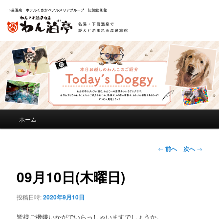
メ
ホーム
メ
イ
ン
イ
メ
投
←
前へ
次へ
→
ニ
稿
ン
ュ
ナ
09月10日(木曜日)
ー
ビ
コ
ゲ
投稿日時:
2020年9月10日
ー
ン
シ
皆様ご機嫌いかがでいらっしゃいますでしょうか。