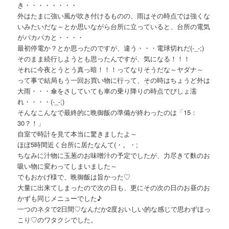
き・・・・・・・・
外はたまに強い風が吹き付けるものの、雨はその時点では強くな
いみたいだな～とか思いながら台所に立っていると、台所の電気
がパカパカと・・・・
最初停電か？とか思ったのですが、違う・・・電球切れだ(-_-;)
そのまま続行しようとも思ったんですが、気になる！！！
それに今夜とうとう真っ暗！！！ってなりそうだな～ヤダナ～
って事で結局もう一回お買い物に行って、その時はちょうど外は
大雨・・・傘をさしていても車の乗り降りの時点でびしょ濡
れ・・・・(-_-;)
そんなこんなで最終的に晩御飯の準備が終わったのは「15：
30？！」
自室で時計を見て本当に驚きましたよ～
ほぼ5時間近く台所に居たなんて(・。・;
ちなみに汁物に玉葱のお味噌汁の予定でしたが、力尽きて麩のお
吸い物に変わってしまいました～
でもおかげ様で、晩御飯は旨かった♡
大量に出来てしまったので次の日も、更にその次の日のお昼のお
かずも同じメニューでした♪
一つのネタで2日間♡なんだか2度おいしい的な感じで思わずほっ
こり♡のワタクシでした。